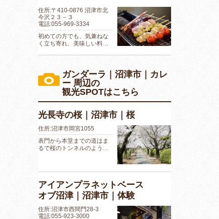
住所:〒410-0876 沼津市北
今沢２３－３
電話:055-969-3334
初めての方でも、気兼ねな
く立ち寄れ、美味しい料…
ガンダーラ｜沼津市｜カレ
ー 周辺の
観光SPOTはこちら
光長寺の桜｜沼津市｜桜
住所:沼津市岡宮1055
表門から本堂までの道はま
るで桜のトンネルのよう…
アイアンプラネットベース
オブ沼津｜沼津市｜体験
住所:沼津市西間門28-3
電話:055-923-3000