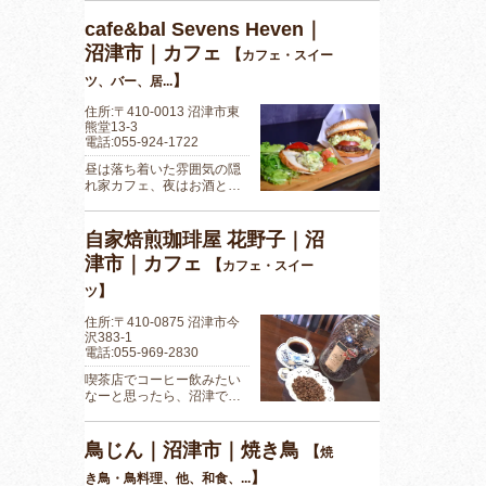
cafe&bal Sevens Heven｜
沼津市｜カフェ
【
カフェ・スイー
】
ツ、バー、居...
住所:〒410-0013 沼津市東
熊堂13-3
電話:055-924-1722
昼は落ち着いた雰囲気の隠
れ家カフェ、夜はお酒と…
自家焙煎珈琲屋 花野子｜沼
津市｜カフェ
【
カフェ・スイー
】
ツ
住所:〒410-0875 沼津市今
沢383-1
電話:055-969-2830
喫茶店でコーヒー飲みたい
なーと思ったら、沼津で…
鳥じん｜沼津市｜焼き鳥
【
焼
】
き鳥・鳥料理、他、和食、...