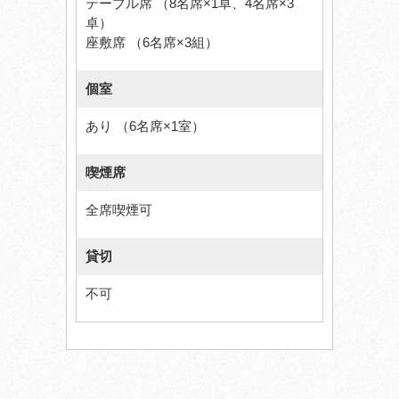
テーブル席 （8名席×1卓、4名席×3
卓）
座敷席 （6名席×3組）
個室
あり （6名席×1室）
喫煙席
全席喫煙可
貸切
不可