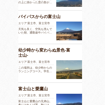
の上に掛かった雲の形が…
バイパスからの富士山
エリア:富士市、富士宮市
天気も良く、空気も澄んで
いた朝、通勤途中バイパ…
幼少時から変わらぬ景色‐富
士山‐
エリア:富士市、富士宮市
この場所は、幼少時からの
ランニングコース。学生…
富士山と愛鷹山
エリア:富士市、富士宮市
富士山と愛鷹山の兄弟山。
春にはれんげ草。秋には…