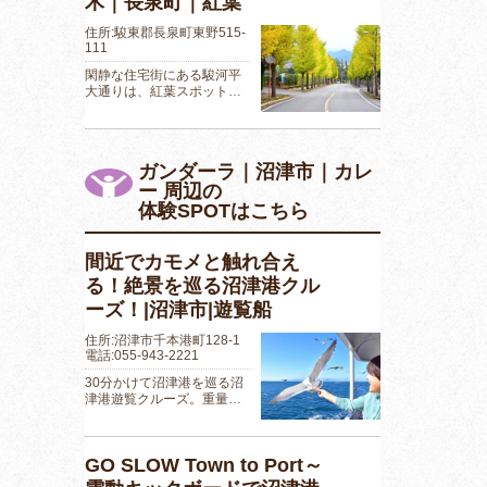
木｜長泉町｜紅葉
住所:駿東郡長泉町東野515-
111
閑静な住宅街にある駿河平
大通りは、紅葉スポット…
ガンダーラ｜沼津市｜カレ
ー 周辺の
体験SPOTはこちら
間近でカモメと触れ合え
る！絶景を巡る沼津港クル
ーズ！|沼津市|遊覧船
住所:沼津市千本港町128-1
電話:055-943-2221
30分かけて沼津港を巡る沼
津港遊覧クルーズ。重量…
GO SLOW Town to Port～