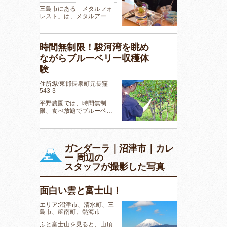
三島市にある「メタルフォ
レスト」は、メタルアー…
時間無制限！駿河湾を眺め
ながらブルーベリー収穫体
験
住所:駿東郡長泉町元長窪
543-3
平野農園では、時間無制
限、食べ放題でブルーベ…
ガンダーラ｜沼津市｜カレ
ー 周辺の
スタッフが撮影した写真
面白い雲と富士山！
エリア:沼津市、清水町、三
島市、函南町、熱海市
ふと富士山を見ると、山頂