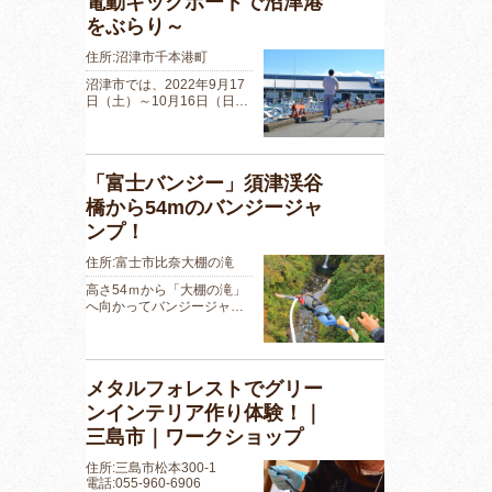
電動キックボードで沼津港
をぶらり～
住所:沼津市千本港町
沼津市では、2022年9月17
日（土）～10月16日（日…
「富士バンジー」須津渓谷
橋から54mのバンジージャ
ンプ！
住所:富士市比奈大棚の滝
高さ54ｍから「大棚の滝」
へ向かってバンジージャ…
メタルフォレストでグリー
ンインテリア作り体験！｜
三島市｜ワークショップ
住所:三島市松本300-1
電話:055-960-6906