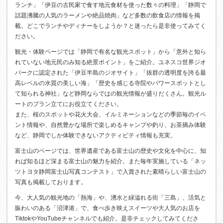
ランチ」「伊豆の古民家で食す地元食材を使った数々の料理」「静岡で
話題沸騰の人気のラーメンや絶品焼肉」など多数の飲食店の情報を掲
載。どこでランチやディナーをしようか？と迷ったら是非使ってみてく
ださい。
観光・体験ページでは「静岡で有名な観光スポット」から「意外と知ら
れていない地元民のみ知る絶景ポイント」をご紹介。ユネスコ世界ジオ
パークに認定された「伊豆半島のジオサイト」「抜群の透明度を誇る最
高レベルの水質の美しい海」「歴史を感じる寺院やパワースポットとし
て知られる神社」など静岡ならではの観光情報が盛りだくさん。観光ル
ートのプラン立てにお役立てください。
また、桜のスポットや花火大会、イルミネーションなどの季節毎のイベ
ント情報や、自然豊かな場所で楽しめるキャンプや釣り、お茶摘み体験
など、静岡でしか体験できないアクティビティ情報も充実。
富士山のページでは、世界遺産である富士山の歴史や文化を中心に、知
れば知るほど深まる富士山の魅力を紹介。また毎年実施している「ネッ
ツトヨタ静岡富士山写真コンテスト」で入賞された素晴らしい富士山の
写真も掲載しております。
今、大人気の観光地の「熱海」や、湧水と緑溢れる街「三島」、活気と
賑わいのある「沼津港」で、食べ歩き映えスイーツや大人気のお店を
TiktokやYouTubeチャンネルでも紹介。是非チェックしてみてくださ