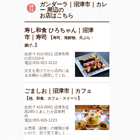
ガンダーラ｜沼津市｜カレ
ー 周辺の
お店はこちら
寿し和食 ひろちゃん｜沼津
市｜寿司
【
寿司、海鮮物、天ぷら・
】
揚げ...
住所:〒410-0011 沼津市岡
の宮1320-6
電話:055-922-3122
注文を受けてから店内にあ
る水槽から調理してくれ…
ごましお｜沼津市｜カフェ
【
】
他、和食、カフェ・スイーツ
住所:〒410-0001 沼津市足
高285-1 あしたか芸術村
内
電話:055-926-1223
お惣菜（副食）の種類が多
いので、目で見て楽しく…