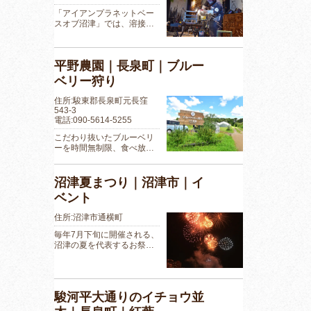
「アイアンプラネットベー
スオブ沼津」では、溶接…
平野農園｜長泉町｜ブルー
ベリー狩り
住所:駿東郡長泉町元長窪
543-3
電話:090-5614-5255
こだわり抜いたブルーベリ
ーを時間無制限、食べ放…
沼津夏まつり｜沼津市｜イ
ベント
住所:沼津市通横町
毎年7月下旬に開催される、
沼津の夏を代表するお祭…
駿河平大通りのイチョウ並