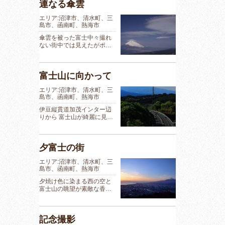
連なる傘雲
エリア:沼津市、清水町、三
島市、函南町、熱海市
傘雲を被った富士中々撮れ
ない街中では見えたがポ…
富士山に向かって
エリア:沼津市、清水町、三
島市、函南町、熱海市
伊豆縦貫道加茂インター辺
りから 富士山が綺麗に見…
夕富士の街
エリア:沼津市、清水町、三
島市、函南町、熱海市
夕焼け色に染まる西の空と
富士山の眺望が素敵な香…
記念撮影