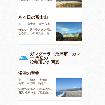
ある日の富士山
エリア:富士市、富士宮市
何気なく見た姿さえ絶景に
なる富士山の偉大さ。お…
ガンダーラ｜沼津市｜カレ
ー 周辺の
投稿頂いた写真
沼津の宝物
エリア:沼津市、清水町、三
島市、函南町、熱海市
沼津の宝物の 千本浜の海と
石浜 松原 そして富士山…