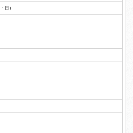
火・日）
円～