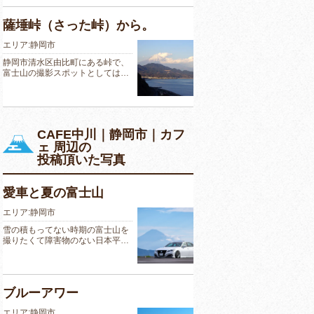
薩埵峠（さった峠）から。
エリア:静岡市
静岡市清水区由比町にある峠で、
富士山の撮影スポットとしては…
CAFE中川｜静岡市｜カフ
ェ 周辺の
投稿頂いた写真
愛車と夏の富士山
エリア:静岡市
雪の積もってない時期の富士山を
撮りたくて障害物のない日本平…
ブルーアワー
エリア:静岡市