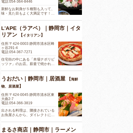
電話:054-364-8446
新鮮なお刺身が５種類も入って、
味・見た目もよく大満足です！…
L'APE（ラアペ）｜静岡市｜イタ
リアン
【
】
イタリアン
住所:〒424-0003 静岡市清水区蜂
ヶ谷291-4
電話:054-367-7271
住宅街の中にある「本場ナポリピ
ッツァ」のお店。薪釜で焼かれ…
うおだい｜静岡市｜居酒屋
【
海鮮
】
物、居酒屋
住所:〒424-0045 静岡市清水区東
大曲2-7
電話:054-366-3819
出される料理は、隣接されている
お魚屋さんから、ダイレクトに…
まるさ商店｜静岡市｜ラーメン