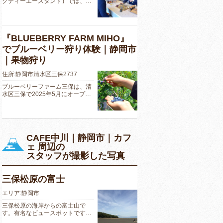
クティーエースタンド）では、…
『BLUEBERRY FARM MIHO』
でブルーベリー狩り体験｜静岡市
｜果物狩り
住所:静岡市清水区三保2737
ブルーベリーファーム三保は、清
水区三保で2025年5月にオープ…
CAFE中川｜静岡市｜カフ
ェ 周辺の
スタッフが撮影した写真
三保松原の富士
エリア:静岡市
三保松原の海岸からの富士山で
す。有名なビュースポットです…