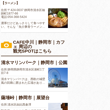
【
】
ラーメン
住所:〒424-0037 静岡市清水区袖
師町1877-66
電話:054-368-5424
濃厚だけどあっさりして食べやす
い、そんな「魚介豚骨ラーメン…
CAFE中川｜静岡市｜カフ
ェ 周辺の
観光SPOTはこちら
清水マリンパーク｜静岡市｜公園
住所:静岡県静岡市清水区港町1丁
目7-8
清水マリンパークは、西欧の城壁
風の回廊に囲まれた広場があり…
薩埵峠｜静岡市｜展望台
住所:清水区由比西倉澤