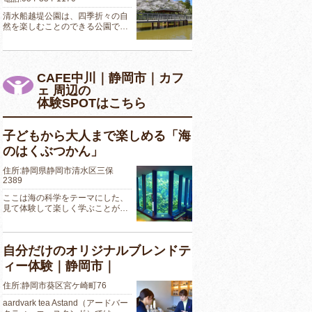
清水船越堤公園は、四季折々の自
然を楽しむことのできる公園で…
CAFE中川｜静岡市｜カフ
ェ 周辺の
体験SPOTはこちら
子どもから大人まで楽しめる「海
のはくぶつかん」
住所:静岡県静岡市清水区三保
2389
ここは海の科学をテーマにした、
見て体験して楽しく学ぶことが…
自分だけのオリジナルブレンドテ
ィー体験｜静岡市｜
住所:静岡市葵区宮ケ崎町76
aardvark tea Astand（アードバー