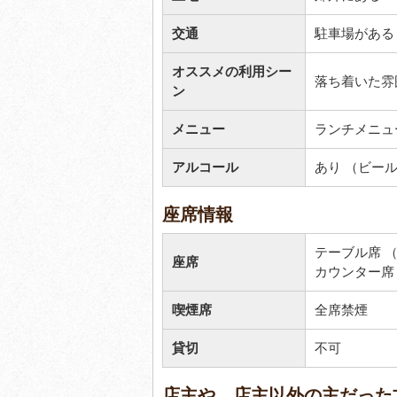
交通
駐車場がある
オススメの利用シー
落ち着いた雰
ン
メニュー
ランチメニュ
アルコール
あり （ビー
座席情報
テーブル席 （
座席
カウンター席
喫煙席
全席禁煙
貸切
不可
店主や、店主以外の主だった