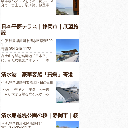
駐車場へクルマを停めて徒歩2～3
分で、富士山、駿河湾、伊豆半…
日本平夢テラス｜静岡市｜展望施
設
住所:静岡県静岡市清水区草薙600-
1
電話:054-340-1172
富士山を望む名勝地「日本平」
に、新たな観光スポット『日本…
清水港 豪華客船「飛鳥」寄港
住所:静岡県静岡市清水区日の出町
マジかで見ると「圧巻」の一言！
こんな大きな船を造る人がいる…
清水船越堤公園の桜｜静岡市｜桜
住所:静岡市清水区船越497
電話:054-354-1170