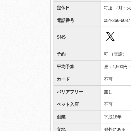
定休日
毎週 （月・
電話番号
054-366-6087
SNS
予約
可 （電話）
平均予算
昼：1,500
カード
不可
バリアフリー
無し
ペット入店
不可
創業
平成18年
立地
郊外にある