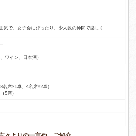
囲気で、女子会にぴったり、少人数の仲間で楽しく
ー
ル、ワイン、日本酒）
8名席×1卓、4名席×2卓）
 （5席）
方々よりの一言や、ご紹介