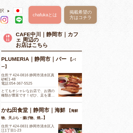
択
▶
掲載希望の
chafukaとは
方はコチラ
CAFE中川｜静岡市｜カフ
ェ 周辺の
お店はこちら
PLUMERIA｜静岡市｜バー
【
バ
】
ー
住所:〒424-0816 静岡市清水区真
砂町1-48
電話:054-367-5525
とてもオシャレなお店で、お酒の
種類が豊富です！ぜひ、足を運…
かね田食堂｜静岡市｜海鮮
【
海鮮
】
物、天ぷら・揚げ物、焼...
住所:〒424-0831 静岡市清水区入
江1丁目1-23