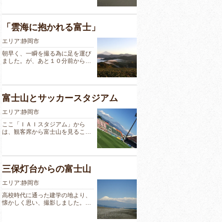
「雲海に抱かれる富士」
エリア:静岡市
朝早く、一瞬を撮る為に足を運び
ました。が、あと１０分前から…
富士山とサッカースタジアム
エリア:静岡市
ここ「ＩＡＩスタジアム」から
は、観客席から富士山を見るこ…
三保灯台からの富士山
エリア:静岡市
高校時代に通った建学の地より、
懐かしく思い、撮影しました。…