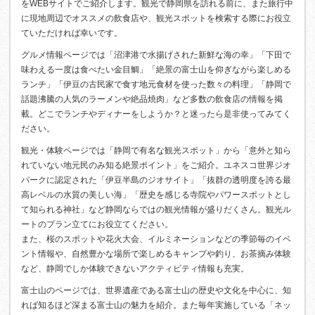
をWEBサイトでご紹介します。観光で静岡県を訪れる前に、また旅行中
に現地周辺でオススメの飲食店や、観光スポットを検索する際にお役立
ていただければ幸いです。
グルメ情報ページでは「沼津港で水揚げされた新鮮な海の幸」「下田で
味わえる一度は食べたい金目鯛」「絶景の富士山を仰ぎながら楽しめる
ランチ」「伊豆の古民家で食す地元食材を使った数々の料理」「静岡で
話題沸騰の人気のラーメンや絶品焼肉」など多数の飲食店の情報を掲
載。どこでランチやディナーをしようか？と迷ったら是非使ってみてく
ださい。
観光・体験ページでは「静岡で有名な観光スポット」から「意外と知ら
れていない地元民のみ知る絶景ポイント」をご紹介。ユネスコ世界ジオ
パークに認定された「伊豆半島のジオサイト」「抜群の透明度を誇る最
高レベルの水質の美しい海」「歴史を感じる寺院やパワースポットとし
て知られる神社」など静岡ならではの観光情報が盛りだくさん。観光ル
ートのプラン立てにお役立てください。
また、桜のスポットや花火大会、イルミネーションなどの季節毎のイベ
ント情報や、自然豊かな場所で楽しめるキャンプや釣り、お茶摘み体験
など、静岡でしか体験できないアクティビティ情報も充実。
富士山のページでは、世界遺産である富士山の歴史や文化を中心に、知
れば知るほど深まる富士山の魅力を紹介。また毎年実施している「ネッ