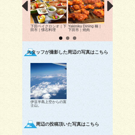
下田ベイクロシオ｜下
Yakiniku Dining 楠｜
FermenCo.（フ
田市｜懐石料理
下田市｜焼肉
メンコ）｜下田市
タリアン
スタッフが撮影した周辺の写真はこちら
伊豆半島上空からの富
士山。
周辺の投稿頂いた写真はこちら