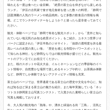
味わえる一度は食べたい金目鯛」「絶景の富士山を仰ぎながら楽しめる
ランチ」「伊豆の古民家で食す地元食材を使った数々の料理」「静岡で
話題沸騰の人気のラーメンや絶品焼肉」など多数の飲食店の情報を掲
載。どこでランチやディナーをしようか？と迷ったら是非使ってみてく
ださい。
観光・体験ページでは「静岡で有名な観光スポット」から「意外と知ら
れていない地元民のみ知る絶景ポイント」をご紹介。ユネスコ世界ジオ
パークに認定された「伊豆半島のジオサイト」「抜群の透明度を誇る最
高レベルの水質の美しい海」「歴史を感じる寺院やパワースポットとし
て知られる神社」など静岡ならではの観光情報が盛りだくさん。観光ル
ートのプラン立てにお役立てください。
また、桜のスポットや花火大会、イルミネーションなどの季節毎のイベ
ント情報や、自然豊かな場所で楽しめるキャンプや釣り、お茶摘み体験
など、静岡でしか体験できないアクティビティ情報も充実。
富士山のページでは、世界遺産である富士山の歴史や文化を中心に、知
れば知るほど深まる富士山の魅力を紹介。また毎年実施している「ネッ
ツトヨタ静岡富士山写真コンテスト」で入賞された素晴らしい富士山の
写真も掲載しております。
今、大人気の観光地の「熱海」や、湧水と緑溢れる街「三島」、活気と