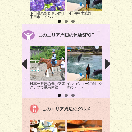
下田温泉あじさい祭｜
下田海中水族館
恵比須島｜下田市
下田市｜イベント
然
このエリア周辺の体験SPOT
日本一敷居の低い乗馬
イルカショーに癒しを
ブレンディング体
クラブで乗馬体験！
求め・・・
自分だけの香りを
このエリア周辺のグルメ