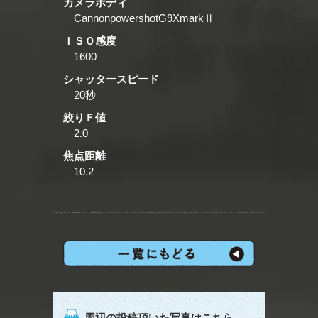
カメラボディ
CannonpowershotG9XmarkⅡ
ＩＳＯ感度
1600
シャッタースピード
20秒
絞りＦ値
2.0
焦点距離
10.2
周辺の投稿頂いた写真はこちら