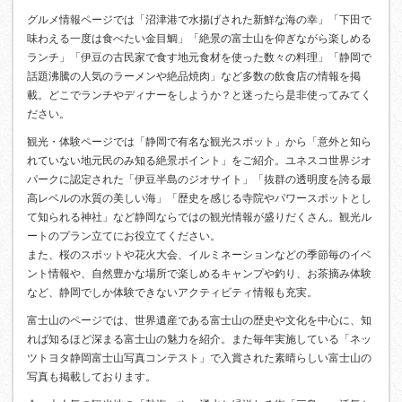
グルメ情報ページでは「沼津港で水揚げされた新鮮な海の幸」「下田で
味わえる一度は食べたい金目鯛」「絶景の富士山を仰ぎながら楽しめる
ランチ」「伊豆の古民家で食す地元食材を使った数々の料理」「静岡で
話題沸騰の人気のラーメンや絶品焼肉」など多数の飲食店の情報を掲
載。どこでランチやディナーをしようか？と迷ったら是非使ってみてく
ださい。
観光・体験ページでは「静岡で有名な観光スポット」から「意外と知ら
れていない地元民のみ知る絶景ポイント」をご紹介。ユネスコ世界ジオ
パークに認定された「伊豆半島のジオサイト」「抜群の透明度を誇る最
高レベルの水質の美しい海」「歴史を感じる寺院やパワースポットとし
て知られる神社」など静岡ならではの観光情報が盛りだくさん。観光ル
ートのプラン立てにお役立てください。
また、桜のスポットや花火大会、イルミネーションなどの季節毎のイベ
ント情報や、自然豊かな場所で楽しめるキャンプや釣り、お茶摘み体験
など、静岡でしか体験できないアクティビティ情報も充実。
富士山のページでは、世界遺産である富士山の歴史や文化を中心に、知
れば知るほど深まる富士山の魅力を紹介。また毎年実施している「ネッ
ツトヨタ静岡富士山写真コンテスト」で入賞された素晴らしい富士山の
写真も掲載しております。