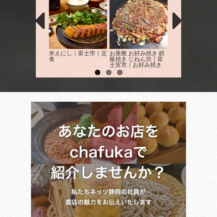
米えにし｜富士市｜定
お座敷 お好み焼き 鉄
YOSHI'sぱすた
食
板焼き じねん坊｜富
市｜イタリアン
士宮市｜お好み焼き