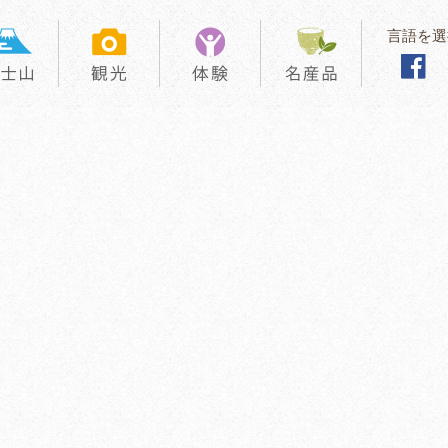
言語を選
。