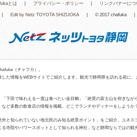
afukaとは
プライバシー・ポリシー
リンクバナーにつ
Edit by Netz TOYOTA SHIZUOKA
© 2017 chafuka
fuka（チャフカ）。
験した情報をWEBサイトでご紹介します。観光で静岡県を訪れる前に、
」「下田で味わえる一度は食べたい金目鯛」「絶景の富士山を仰ぎなが
」など多数の飲食店の情報を掲載。どこでランチやディナーをしようか
意外と知られていない地元民のみ知る絶景ポイント」をご紹介。ユネス
じる寺院やパワースポットとして知られる神社」など静岡ならではの観