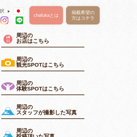
択
▶
掲載希望の
chafukaとは
方はコチラ
周辺の
お店はこちら
周辺の
観光SPOTはこちら
周辺の
体験SPOTはこちら
周辺の
スタッフが撮影した写真
周辺の
投稿頂いた写真